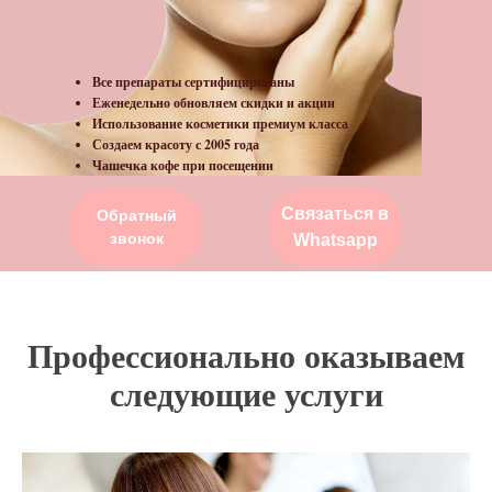
Все препараты сертифицированы
Еженедельно обновляем скидки и акции
Использование косметики премиум класса
Создаем красоту с 2005 года
Чашечка кофе при посещении
Связаться в
Обратный
звонок
Whatsapp
Профессионально оказываем
следующие услуги